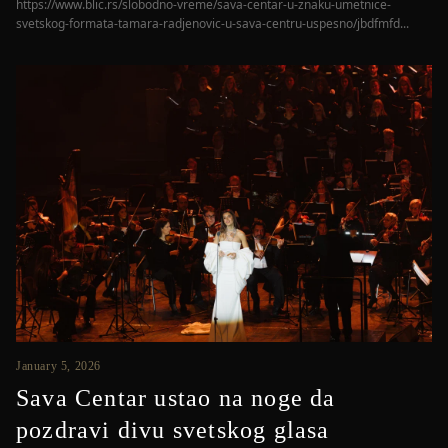
https://www.blic.rs/slobodno-vreme/sava-centar-u-znaku-umetnice-
svetskog-formata-tamara-radjenovic-u-sava-centru-uspesno/jbdfmfd...
January 5, 2026
Sava Centar ustao na noge da
pozdravi divu svetskog glasa