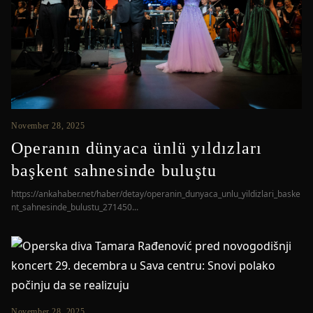
November 28, 2025
Operanın dünyaca ünlü yıldızları
başkent sahnesinde buluştu
https://ankahaber.net/haber/detay/operanin_dunyaca_unlu_yildizlari_baske
nt_sahnesinde_bulustu_271450...
November 28, 2025