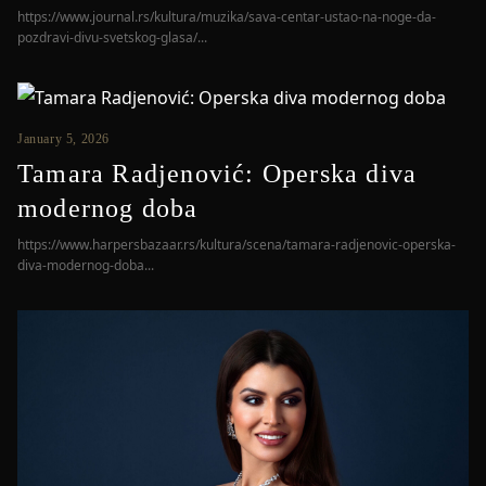
https://www.journal.rs/kultura/muzika/sava-centar-ustao-na-noge-da-
pozdravi-divu-svetskog-glasa/...
January 5, 2026
Tamara Radjenović: Operska diva
modernog doba
https://www.harpersbazaar.rs/kultura/scena/tamara-radjenovic-operska-
diva-modernog-doba...