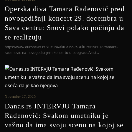
Operska diva Tamara Rađenović pred
novogodišnji koncert 29. decembra u
Sava centru: Snovi polako počinju da
se realizuju
https://www.euronews.rs/kultura/aktuelno-iz-kulture/196076/tamara-
radenovic-na-novogodisnjem-koncertu-u-beogradu/vest...
November 27, 2025
Danas.rs INTERVJU Tamara
Rađenović: Svakom umetniku je
važno da ima svoju scenu na kojoj se