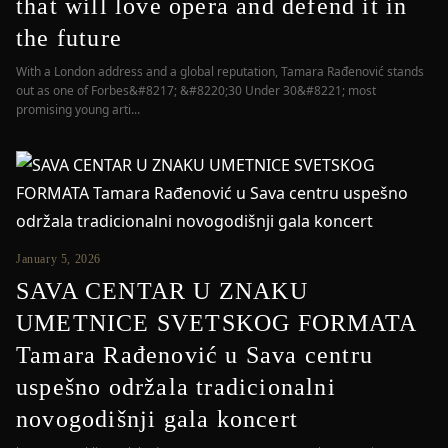
that will love opera and defend it in
the future
With a London address and a global reputation, Tamara Rađenović stands
out as one of Forbes&#8217; &#8220;30 Under 30&#8221; most
promising young arti...
January 5, 2026
SAVA CENTAR U ZNAKU
UMETNICE SVETSKOG FORMATA
Tamara Rađenović u Sava centru
uspešno održala tradicionalni
novogodišnji gala koncert